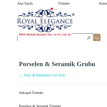
İçeriğe git
Menüyü atla
Ana Sayfa
Ürünler
Kuru
▼
Ara
Porselen & Seramik Grubu
← Vazo & Biblolara Geri Dön
Arkopal Ürünler
Porselen & Seramik Ürünler