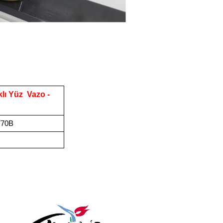
lı Yüz Vazo -
770B