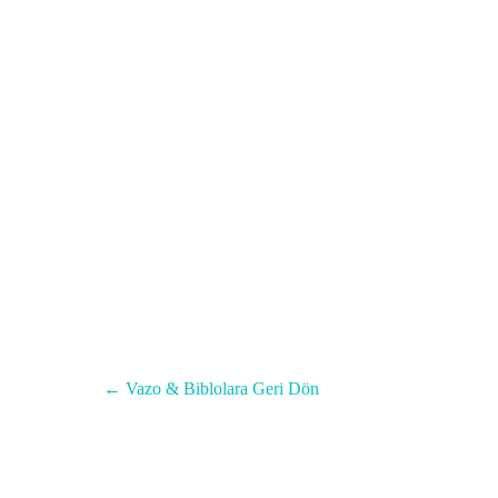
Menüyü atla
← Vazo & Biblolara Geri Dön