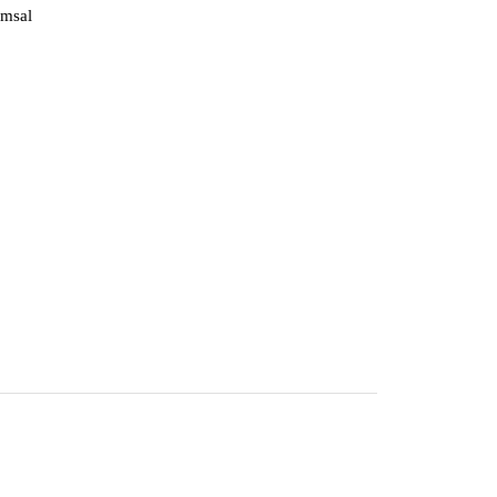
msal
▼