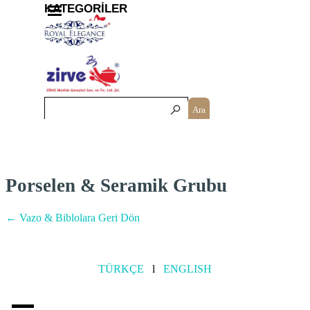
İçeriğe git
Menüyü atla
KATEGORİLER
Ara
Porselen & Seramik Grubu
← Vazo & Biblolara Geri Dön
TÜRKÇE
l
ENGLISH