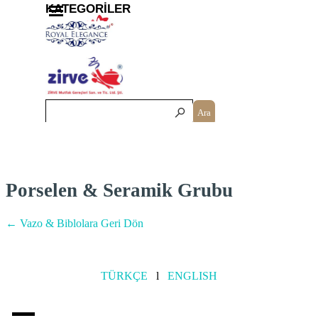
İçeriğe git
Menüyü atla
KATEGORİLER
Ara
Porselen & Seramik Grubu
← Vazo & Biblolara Geri Dön
TÜRKÇE
l
ENGLISH