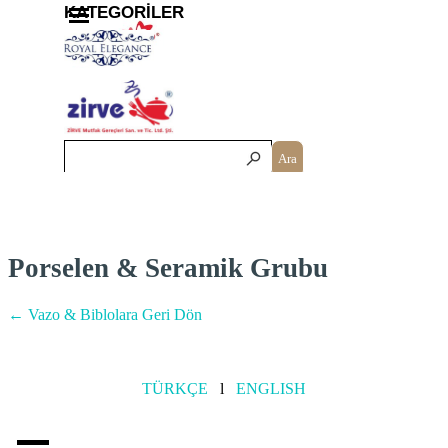
İçeriğe git
Menüyü atla
KATEGORİLER
Ara
Porselen & Seramik Grubu
← Vazo & Biblolara Geri Dön
TÜRKÇE
l
ENGLISH