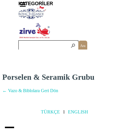
İçeriğe git
Menüyü atla
KATEGORİLER
Ara
Porselen & Seramik Grubu
← Vazo & Biblolara Geri Dön
TÜRKÇE
l
ENGLISH