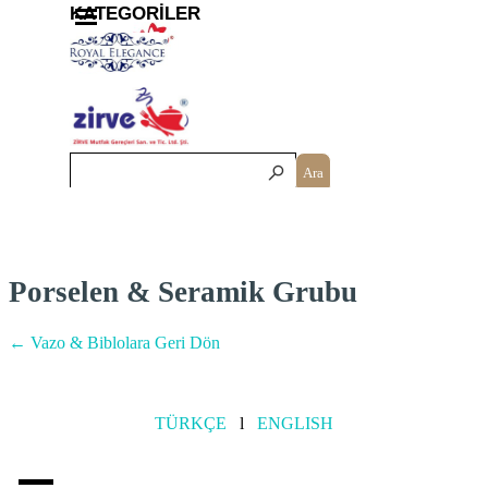
İçeriğe git
Menüyü atla
KATEGORİLER
Ara
Porselen & Seramik Grubu
← Vazo & Biblolara Geri Dön
TÜRKÇE
l
ENGLISH