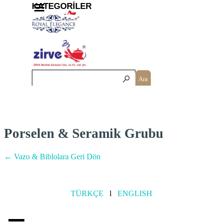
İçeriğe git
Menüyü atla
KATEGORİLER
Ara
Porselen & Seramik Grubu
← Vazo & Biblolara Geri Dön
TÜRKÇE
l
ENGLISH