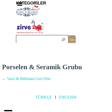
İçeriğe git
Menüyü atla
KATEGORİLER
Ara
Porselen & Seramik Grubu
← Vazo & Biblolara Geri Dön
TÜRKÇE
l
ENGLISH