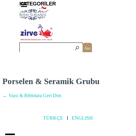
İçeriğe git
Menüyü atla
KATEGORİLER
Ara
Porselen & Seramik Grubu
← Vazo & Biblolara Geri Dön
TÜRKÇE
l
ENGLISH