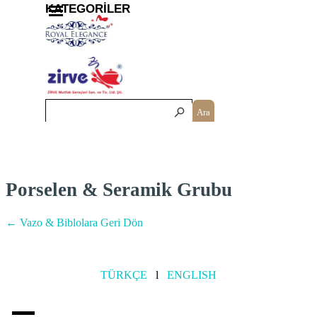
İçeriğe git
Menüyü atla
KATEGORİLER
Ara
Porselen & Seramik Grubu
← Vazo & Biblolara Geri Dön
TÜRKÇE
l
ENGLISH