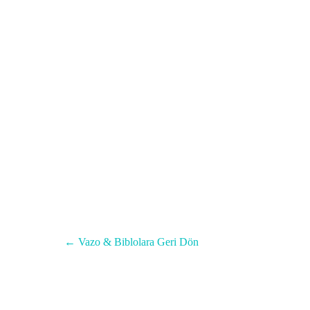
Menüyü atla
← Vazo & Biblolara Geri Dön