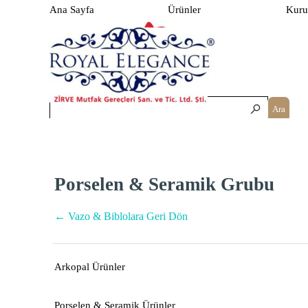
İçeriğe git
Menüyü atla
Ana Sayfa
Ürünler
Kuru
▼
Ara
Porselen & Seramik Grubu
← Vazo & Biblolara Geri Dön
Arkopal Ürünler
Porselen & Seramik Ürünler