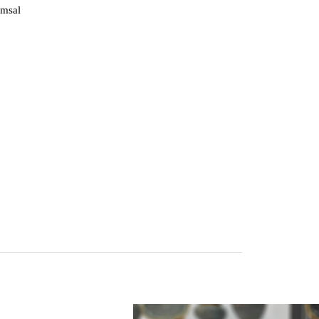
msal
▼