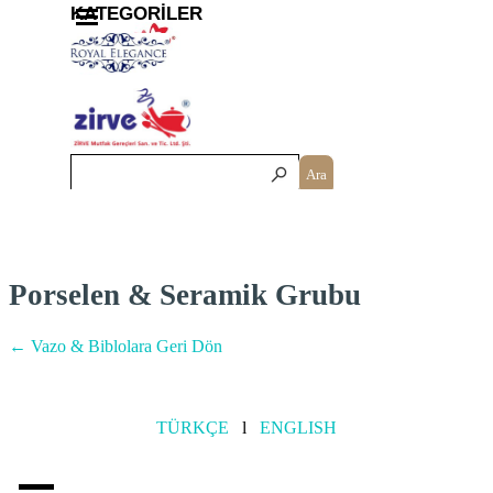
İçeriğe git
Menüyü atla
KATEGORİLER
Ara
Porselen & Seramik Grubu
← Vazo & Biblolara Geri Dön
TÜRKÇE
l
ENGLISH