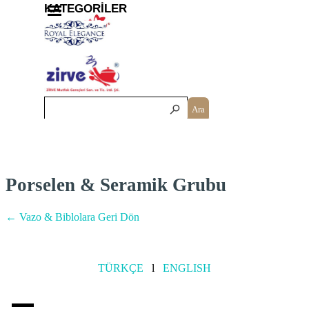
İçeriğe git
Menüyü atla
KATEGORİLER
Ara
Porselen & Seramik Grubu
← Vazo & Biblolara Geri Dön
TÜRKÇE
l
ENGLISH