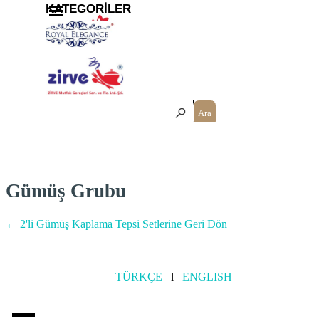
İçeriğe git
Menüyü atla
KATEGORİLER
Ara
Gümüş Grubu
←
2'li Gümüş Kaplama Tepsi Setleri
ne Geri Dön
TÜRKÇE
l
ENGLISH