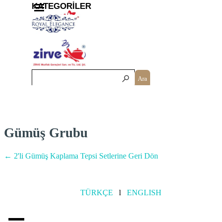
İçeriğe git
Menüyü atla
KATEGORİLER
Ara
Gümüş Grubu
←
2'li Gümüş Kaplama Tepsi Setleri
ne Geri Dön
TÜRKÇE
l
ENGLISH