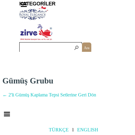
İçeriğe git
Menüyü atla
KATEGORİLER
Ara
Gümüş Grubu
←
2'li Gümüş Kaplama Tepsi Setleri
ne Geri Dön
Menüyü atla
TÜRKÇE
l
ENGLISH