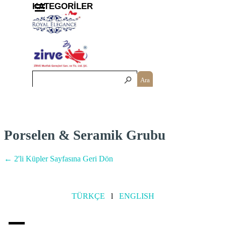
İçeriğe git
Menüyü atla
KATEGORİLER
Ara
Porselen & Seramik Grubu
← 2'li Küpler Sayfasına Geri Dön
TÜRKÇE
l
ENGLISH