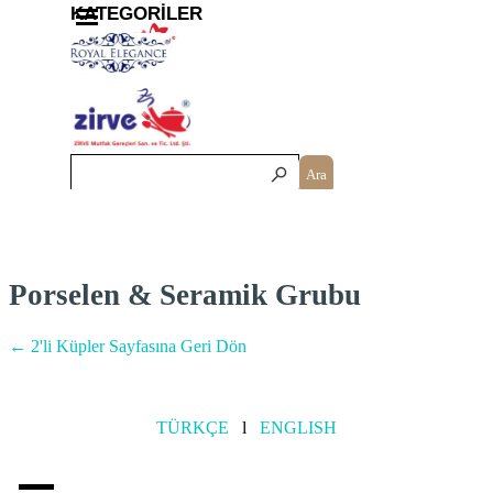
İçeriğe git
Menüyü atla
KATEGORİLER
Ara
Porselen & Seramik Grubu
← 2'li Küpler Sayfasına Geri Dön
TÜRKÇE
l
ENGLISH