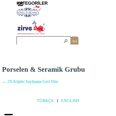
İçeriğe git
Menüyü atla
KATEGORİLER
Ara
Porselen & Seramik Grubu
← 2'li Küpler Sayfasına Geri Dön
TÜRKÇE
l
ENGLISH