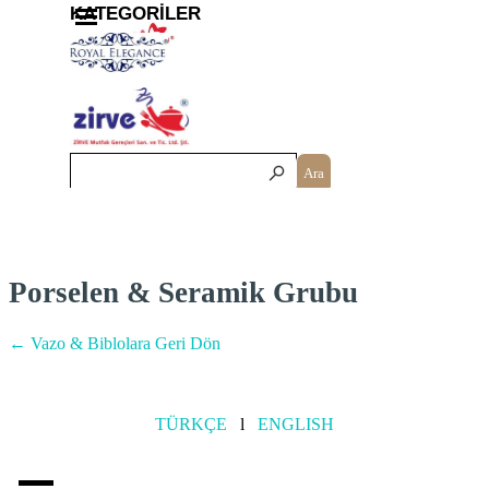
İçeriğe git
Menüyü atla
KATEGORİLER
Ara
Porselen & Seramik Grubu
← Vazo & Biblolara Geri Dön
TÜRKÇE
l
ENGLISH