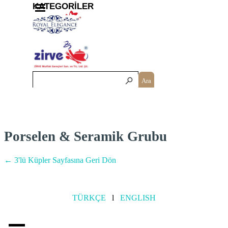
İçeriğe git
Menüyü atla
KATEGORİLER
Ara
Porselen & Seramik Grubu
← 3'lü Küpler Sayfasına Geri Dön
TÜRKÇE
l
ENGLISH