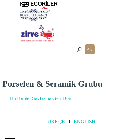
İçeriğe git
Menüyü atla
KATEGORİLER
Ara
Porselen & Seramik Grubu
← 3'lü Küpler Sayfasına Geri Dön
TÜRKÇE
l
ENGLISH