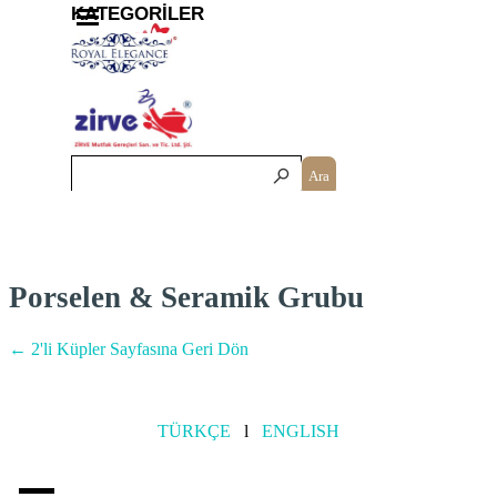
İçeriğe git
Menüyü atla
KATEGORİLER
Ara
Porselen & Seramik Grubu
← 2'li Küpler Sayfasına Geri Dön
TÜRKÇE
l
ENGLISH